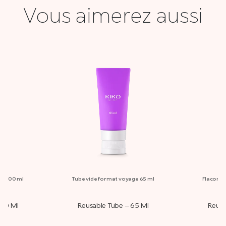
Vous aimerez aussi
ge 100 ml
Tube vide format voyage 65 ml
Flacon v
100 Ml
Reusable Tube – 65 Ml
Reusa