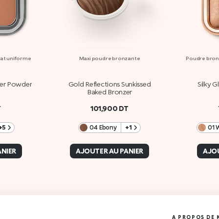
tat uniforme
Maxi poudre bronzante
Poudre bronz
zer Powder
Gold Reflections Sunkissed
Silky 
Baked Bronzer
T
101,900
DT
+5
04 Ebony
+1
01 
ANIER
AJOUTER AU PANIER
AJOU
A PROPOS DE 