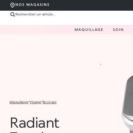
NOS MAGASINS
MAQUILLAGE
SOIN
maquillage
*
visage
*
bronzer
Radiant