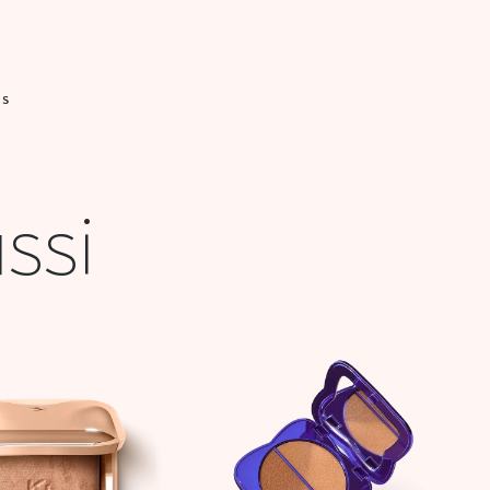
IS
ssi