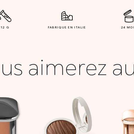
12 G
FABRIQUE EN ITALIE
24 MO
us aimerez au