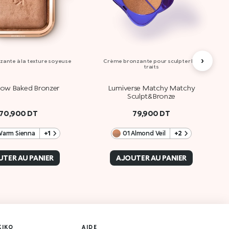
›
ante à la texture soyeuse
Crème bronzante pour sculpter les
traits
Glow Baked Bronzer
Lumiverse Matchy Matchy
Sculpt&Bronze
70,900
DT
79,900
DT
Warm Sienna
+1
01 Almond Veil
+2
TER AU PANIER
AJOUTER AU PANIER
KIKO
AIDE