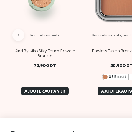
‹
Poudre bronzante
Poudre bronzante, résul
Kind By Kiko Silky Touch Powder
Flawless Fusion Bron
Bronzer
78,900
DT
58,900
D
05 Biscuit
AJOUTER AU PANIER
AJOUTER AU P