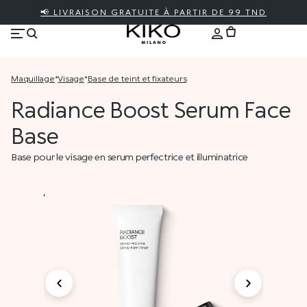
📢 LIVRAISON GRATUITE À PARTIR DE 99 TND
maquillage
*
visage
*
base de teint et fixateurs
Radiance Boost Serum Face
Base
Base pour le visage en serum perfectrice et illuminatrice