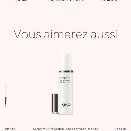
Vous aimerez aussi
matifiante
Spray multifonction : base rafraîchissante
Base de tei