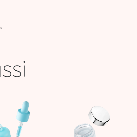
IS
ssi