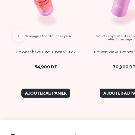
‹
Stick visage et contour des yeux
Gouttes hydratantes pou
effet bronzage 
Power Shake Cool Crystal Stick
Power Shake Bronze B
54,900
DT
70,900
D
AJOUTER AU PANIER
AJOUTER AU P