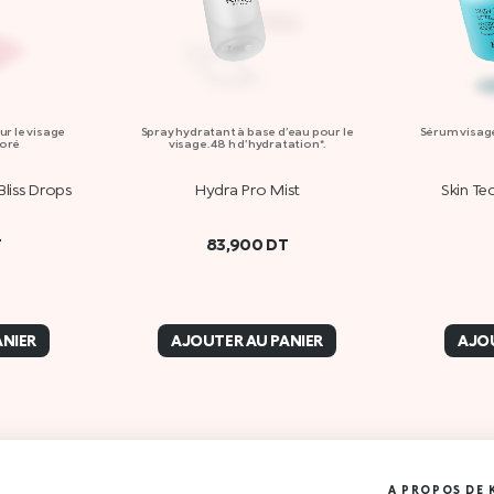
r le visage
Spray hydratant à base d’eau pour le
Sérum visage
doré
visage. 48 h d’hydratation*.
liss Drops
Hydra Pro Mist
Skin Te
T
83,900
DT
ANIER
AJOUTER AU PANIER
AJOU
A PROPOS DE 