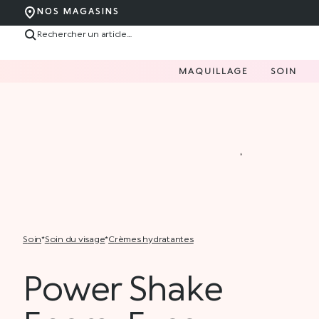
NOS MAGASINS
MAQUILLAGE
SOIN
soin
*
soin du visage
*
crèmes hydratantes
Power Shake