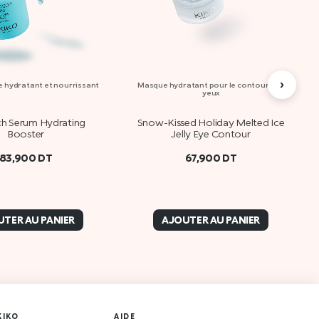
›
 hydratant et nourrissant
Masque hydratant pour le contour des
yeux
ch Serum Hydrating
Snow-Kissed Holiday Melted Ice
Booster
Jelly Eye Contour
83,900
DT
67,900
DT
TER AU PANIER
AJOUTER AU PANIER
KIKO
AIDE