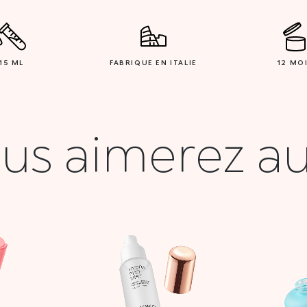
15 ML
FABRIQUE EN ITALIE
12 MO
us aimerez au