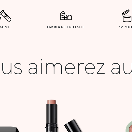
14 ML
FABRIQUE EN ITALIE
12 MO
us aimerez au