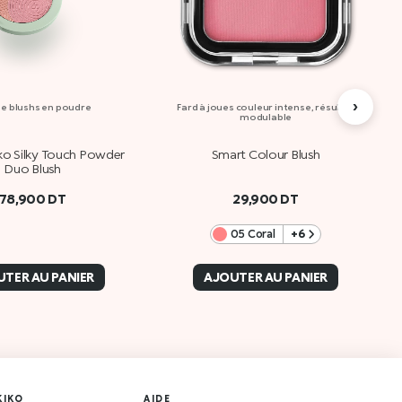
›
e blushs en poudre
Fard à joues couleur intense, résultat
modulable
ko Silky Touch Powder
Smart Colour Blush
Duo Blush
78,900
DT
29,900
DT
05 Coral
+6
TER AU PANIER
AJOUTER AU PANIER
KIKO
AIDE