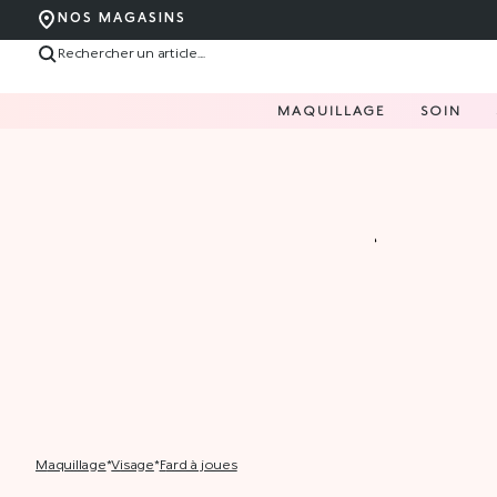
NOS MAGASINS
MAQUILLAGE
SOIN
maquillage
*
visage
*
fard à joues