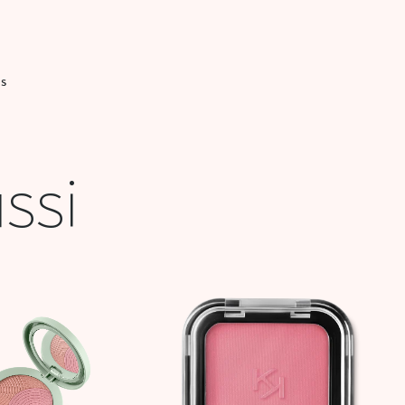
IS
ssi