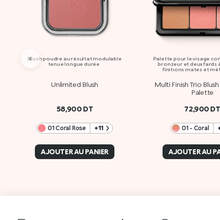
‹
Blush poudre au résultat modulable
Palette pour le visage c
tenue longue durée
bronzeur et deux fards 
finitions mates et mé
Unlimited Blush
Multi Finish Trio Blus
Palette
58,900
DT
72,900
D
01 Coral Rose
+11
01 - Coral
AJOUTER AU PANIER
AJOUTER AU P