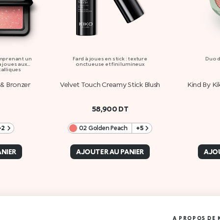
omprenant un
Fard à joues en stick : texture
Duo d
à joues aux
onctueuse et fini lumineux
talliques
h & Bronzer
Velvet Touch Creamy Stick Blush
Kind By Ki
T
58,900
DT
+2
02 Golden Peach
+5
ANIER
AJOUTER AU PANIER
AJOU
A PROPOS DE 