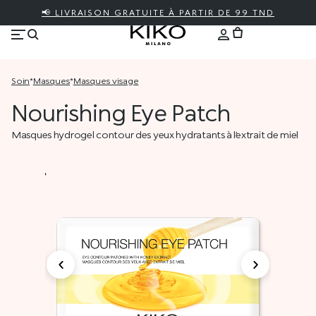
📢 LIVRAISON GRATUITE À PARTIR DE 99 TND
soin
*
masques
*
masques visage
Nourishing Eye Patch
Masques hydrogel contour des yeux hydratants à l’extrait de miel