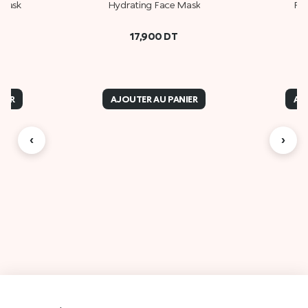
 Mask
Hydrating Face Mask
Pur
17,900
DT
IER
AJOUTER AU PANIER
AJ
‹
›