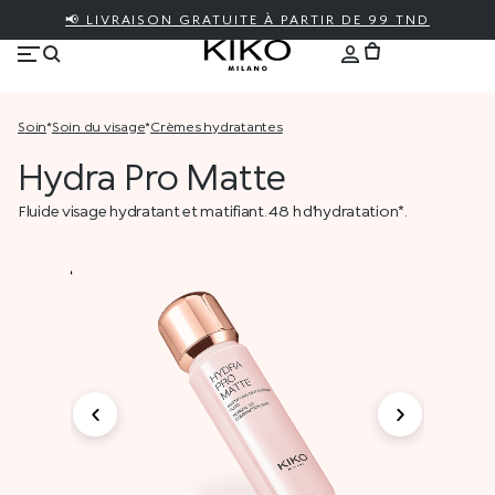
📢 LIVRAISON GRATUITE À PARTIR DE 99 TND
soin
*
soin du visage
*
crèmes hydratantes
Hydra Pro Matte
Fluide visage hydratant et matifiant. 48 h d’hydratation*.