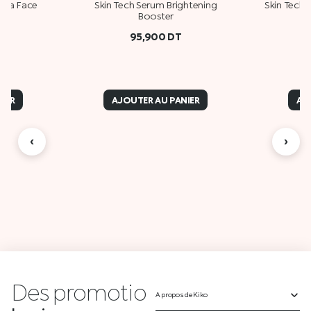
ydra Face
Skin Tech Serum Brightening
Skin Tech
Booster
95,900
DT
IER
AJOUTER AU PANIER
AJ
‹
›
Des
A propos de Kiko
p
r
o
m
o
t
i
o
n
AIDE