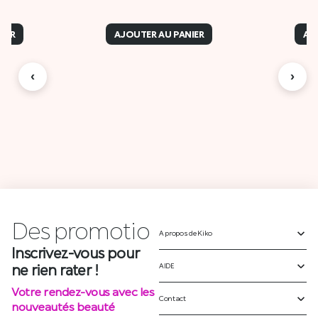
IER
AJOUTER AU PANIER
AJ
‹
›
Des
A propos de Kiko
p
r
o
m
o
t
i
o
n
AIDE
Inscrivez-vous pour
ne rien rater !
Contact
Votre rendez-vous avec les
nouveautés beauté