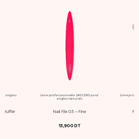
our ongles
Lime professionnelle 240/280 pour
Lime profes
ongles naturels
do
ng Buffer
Nail File 03 – Fine
Nai
13,900
DT