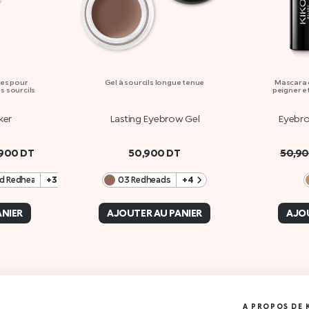
es pour
Gel à sourcils longue tenue
Mascara c
s sourcils
peigner et 
ker
Lasting Eyebrow Gel
Eyebro
,900
DT
50,900
DT
50,9
nd Redheads
+3
03 Redheads
+4
ANIER
AJOUTER AU PANIER
AJOU
A PROPOS DE 