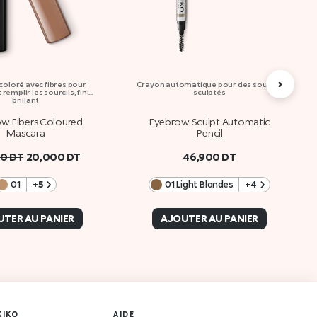
›
oloré avec fibres pour
Crayon automatique pour des sourcils
remplir les sourcils, fini
sculptés
brillant
w Fibers Coloured
Eyebrow Sculpt Automatic
Mascara
Pencil
00
DT
20,000
DT
46,900
DT
01
+5
01 Light Blondes
+4
TER AU PANIER
AJOUTER AU PANIER
KIKO
AIDE