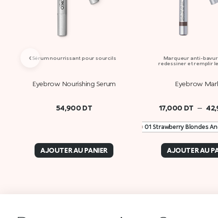
‹
Sérum nourrissant pour sourcils
Marqueur anti-bavur
redessiner et remplir le
Eyebrow Nourishing Serum
Eyebrow Mar
–
54,900
DT
17,000
DT
42
01 Strawberry Blondes A
AJOUTER AU PANIER
AJOUTER AU P