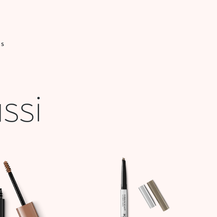
IS
ssi
Le
Le
prix
prix
initial
actuel
était :
est :
50,900 DT.
20,000 DT.