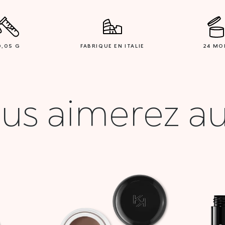
0,05 G
FABRIQUE EN ITALIE
24 MO
us aimerez au
Plage
de
prix :
17,000 DT
à
42,900 DT