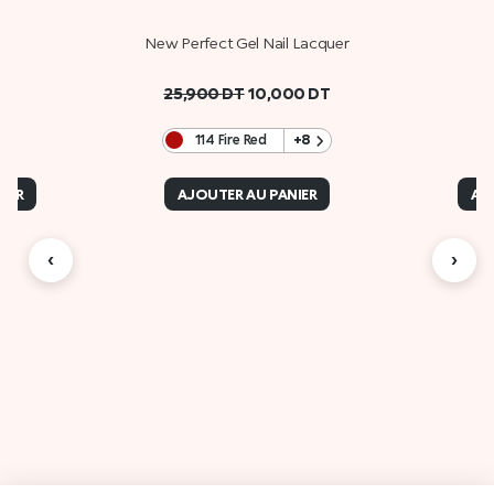
New Perfect Gel Nail Lacquer
25,900
DT
10,000
DT
114 Fire Red
+8
IER
AJOUTER AU PANIER
AJ
‹
›