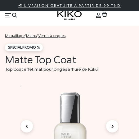
📢 LIVRAISON GRATUITE À PARTIR DE 99 TND
maquillage
*
mains
*
vernis à ongles
SPECIAL PROMO %
Matte Top Coat
Top coat effet mat pour ongles à l’huile de Kukui