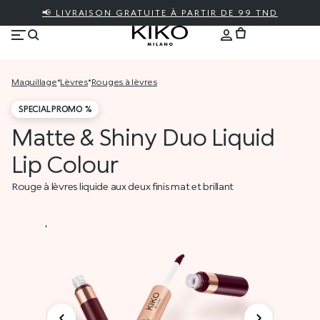
📢 LIVRAISON GRATUITE À PARTIR DE 99 TND
maquillage
*
lèvres
*
rouges à lèvres
SPECIAL PROMO %
Matte & Shiny Duo Liquid
Lip Colour
Rouge à lèvres liquide aux deux finis mat et brillant