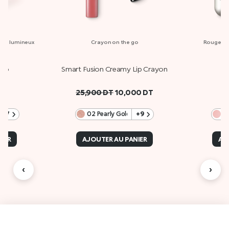
fini lumineux
Crayon on the go
Rouge à l
ylo
Smart Fusion Creamy Lip Crayon
25,900
DT
10,000
DT
+17
02 Pearly Gold
+9
5
IER
AJOUTER AU PANIER
AJ
‹
›