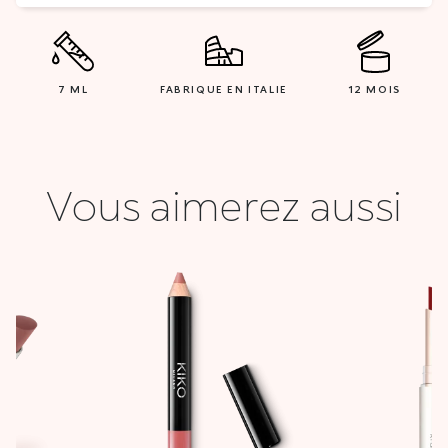
7 ML
FABRIQUE EN ITALIE
12 MOIS
Vous aimerez aussi
Le
Le
prix
prix
initial
actuel
était :
est :
25,900 DT.
10,000 DT.