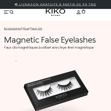
📢 LIVRAISON GRATUITE À PARTIR DE 99 TND
accessoires
*
yeux
*
faux cils
Magnetic False Eyelashes
Faux cils magnétiques à utiliser avec l’eye-liner magnétique