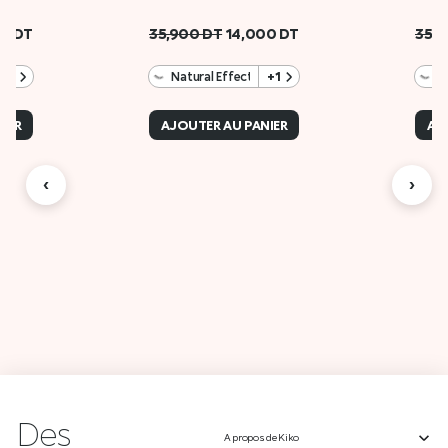
00
DT
35,900
DT
14,000
DT
35,
+1
Natural Effect
+1
N
IER
AJOUTER AU PANIER
AJ
‹
›
Des
A propos de Kiko