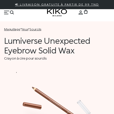
📢 LIVRAISON GRATUITE À PARTIR DE 99 TND
maquillage
*
yeux
*
sourcils
Lumiverse Unexpected
Eyebrow Solid Wax
Crayon à cire pour sourcils