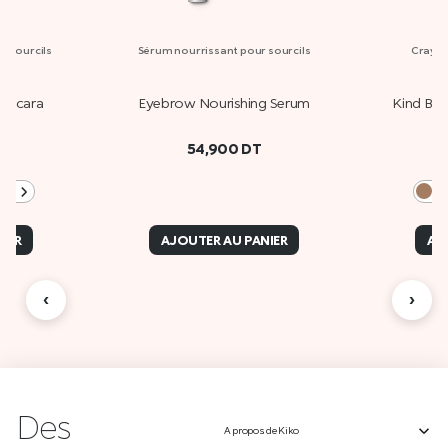
r sourcils
Sérum nourrissant pour sourcils
Crayon
Mascara
Eyebrow Nourishing Serum
Kind By 
54,900
DT
s
+3
IER
AJOUTER AU PANIER
AJ
‹
›
Des
A propos de Kiko