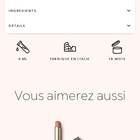
INGRÉDIENTS
DÉTAILS
4 ML
FABRIQUE EN ITALIE
18 MOIS
Vous aimerez aussi
Plage
de
prix :
27,000 DT
à