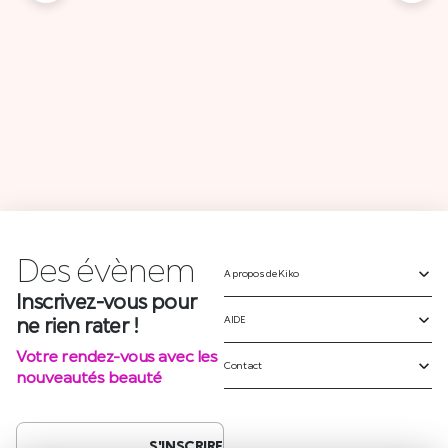
Des
A propos de Kiko
é
v
è
n
e
m
e
n
AIDE
Inscrivez-vous pour
ne rien rater !
Contact
Votre rendez-vous avec les
nouveautés beauté
S'INSCRIRE