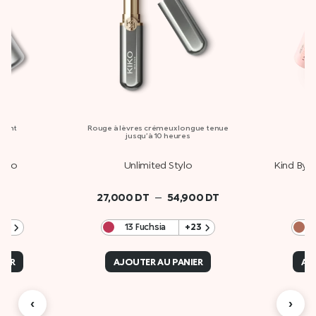
54,900 DT
atant
Rouge à lèvres crémeux longue tenue
R
jusqu’à 10 heures
tylo
Unlimited Stylo
Kind By K
–
27,000
DT
54,900
DT
+5
13 Fuchsia
+23
0
IER
AJOUTER AU PANIER
AJ
‹
›