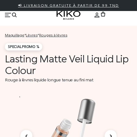
📢 LIVRAISON GRATUITE À PARTIR DE 99 TND
maquillage
*
lèvres
*
rouges à lèvres
SPECIAL PROMO %
Lasting Matte Veil Liquid Lip
Colour
Rouge à lèvres liquide longue tenue au fini mat