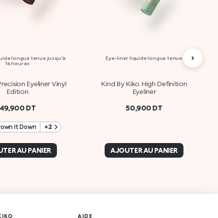
›
quide longue tenue jusqu’à
Eye-liner liquide longue tenue
16 heures
 Precision Eyeliner Vinyl
Kind By Kiko High Definition
Edition
Eyeliner
49,900
DT
50,900
DT
rown It Down
+2
TER AU PANIER
AJOUTER AU PANIER
KIKO
AIDE