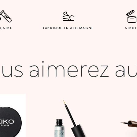
0,6 ML
FABRIQUE EN ALLEMAGNE
6 MOI
us aimerez au
Le
Le
prix
prix
initial
actuel
était :
est :
46,900 DT.
23,000 DT.