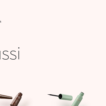
S
ssi