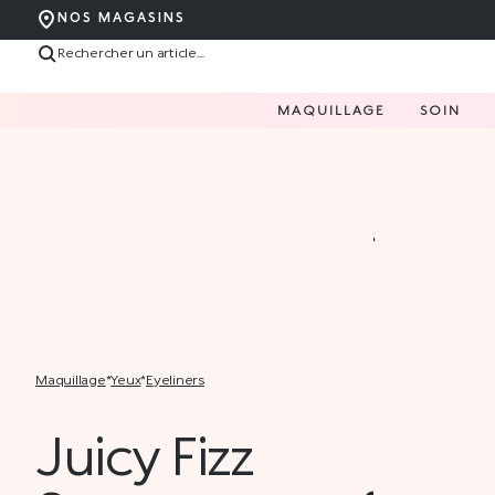
NOS MAGASINS
MAQUILLAGE
SOIN
maquillage
*
yeux
*
eyeliners
Juicy Fizz