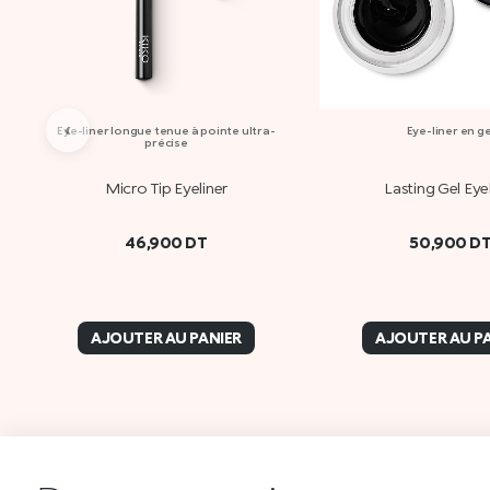
‹
Eye-liner longue tenue à pointe ultra-
Eye-liner en ge
précise
Micro Tip Eyeliner
Lasting Gel Eye
46,900
DT
50,900
D
AJOUTER AU PANIER
AJOUTER AU P