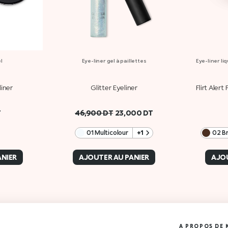
l
Eye-liner gel à paillettes
Eye-liner li
liner
Glitter Eyeliner
Flirt Alert
T
46,900
DT
23,000
DT
01 Multicolour
+1
02 B
ANIER
AJOUTER AU PANIER
AJOU
A PROPOS DE 