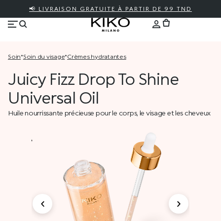
📢 LIVRAISON GRATUITE À PARTIR DE 99 TND
soin
*
soin du visage
*
crèmes hydratantes
Juicy Fizz Drop To Shine
Universal Oil
Huile nourrissante précieuse pour le corps, le visage et les cheveux