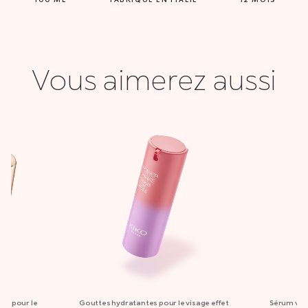
Vous aimerez aussi
eau pour le
Gouttes hydratantes pour le visage effet
Sérum visa