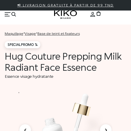
📢 LIVRAISON GRATUITE À PARTIR DE 99 TND
maquillage
*
visage
*
base de teint et fixateurs
SPECIAL PROMO %
Hug Couture Prepping Milk
Radiant Face Essence
Essence visage hydratante