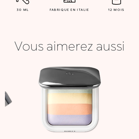
30 ML
FABRIQUE EN ITALIE
12 MOIS
Vous aimerez aussi
Le
Le
prix
prix
initial
actuel
était :
est :
78,900 DT.
31,000 DT.