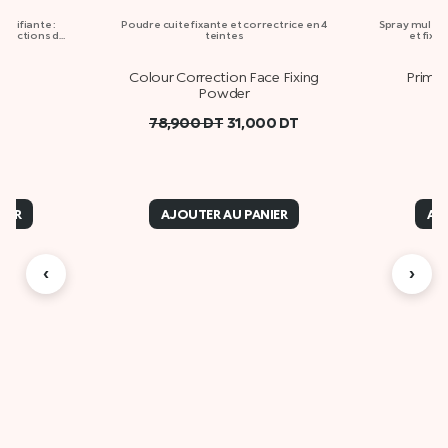
 unifiante :
Poudre cuite fixante et correctrice en 4
Spray multifo
erfections de
teintes
et fixa
se
Colour Correction Face Fixing
Prime 
Powder
78,900
DT
31,000
DT
IER
AJOUTER AU PANIER
AJ
‹
›