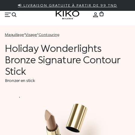
📢 LIVRAISON GRATUITE À PARTIR DE 99 TND
maquillage
*
visage
*
contouring
Holiday Wonderlights
Bronze Signature Contour
Stick
Bronzer en stick