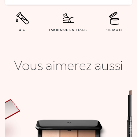
4 G
FABRIQUE EN ITALIE
18 MOIS
Vous aimerez aussi
Le
prix
actuel
est :
0 DT.
47,000 DT.