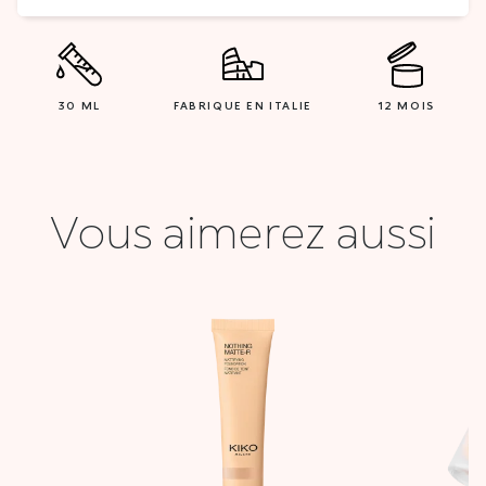
30 ML
FABRIQUE EN ITALIE
12 MOIS
Vous aimerez aussi
Le
Le
Le
prix
prix
prix
actuel
initial
actuel
est :
était :
est :
0 DT.
15,000 DT.
56,900 DT.
22,000 DT.