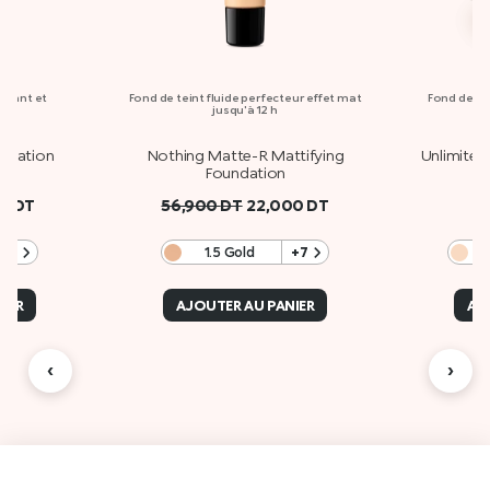
ratant et
Fond de teint fluide perfecteur effet mat
Fond de te
jusqu'à 12 h
undation
Nothing Matte-R Mattifying
Unlimited
Foundation
00
DT
56,900
DT
22,000
DT
+9
1.5 Gold
+7
1 
IER
AJOUTER AU PANIER
AJ
‹
›