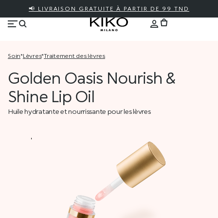
📢 LIVRAISON GRATUITE À PARTIR DE 99 TND
soin
*
lèvres
*
traitement des lèvres
Golden Oasis Nourish &
Shine Lip Oil
Huile hydratante et nourrissante pour les lèvres