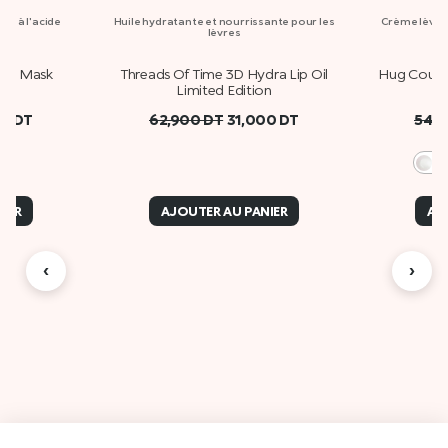
es à l'acide
Huile hydratante et nourrissante pour les
Crème lèvres
lèvres
 Lip Mask
Threads Of Time 3D Hydra Lip Oil
Hug Coutu
Limited Edition
00
DT
62,900
DT
31,000
DT
54,
0
IER
AJOUTER AU PANIER
AJ
‹
›