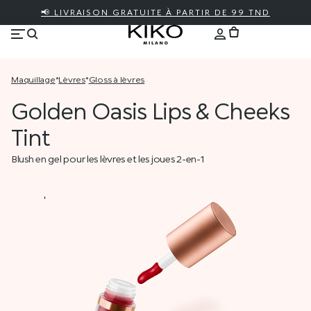
📢 LIVRAISON GRATUITE À PARTIR DE 99 TND
maquillage
*
lèvres
*
gloss à lèvres
Golden Oasis Lips & Cheeks
Tint
Blush en gel pour les lèvres et les joues 2-en-1