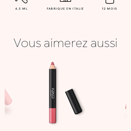
4,5 ML
FABRIQUE EN ITALIE
12 MOIS
Vous aimerez aussi
Le
Le
prix
prix
initial
actuel
était :
est :
25,900 DT.
10,000 DT.