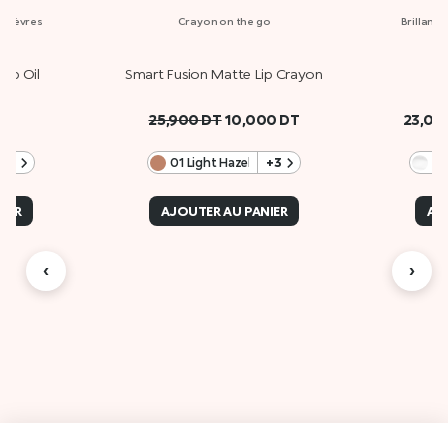
es lèvres
Crayon on the go
Brillant 
Lip Oil
Smart Fusion Matte Lip Crayon
3D
25,900
DT
10,000
DT
23,0
+3
01 Light Hazelnut
+3
IER
AJOUTER AU PANIER
AJ
‹
›