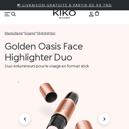
📢 LIVRAISON GRATUITE À PARTIR DE 99 TND
maquillage
*
visage
*
highlighter
Golden Oasis Face
Highlighter Duo
Duo enlumineurs pour le visage en format stick