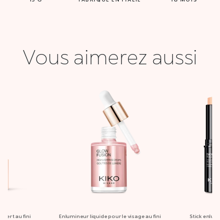
Vous aimerez aussi
sfert au fini
Enlumineur liquide pour le visage au fini
Stick enlum