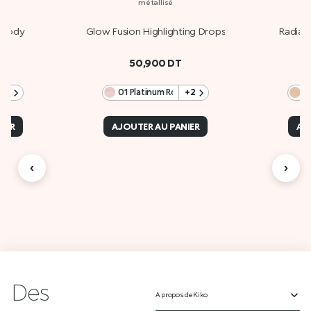
métallisé
 Body
Glow Fusion Highlighting Drops
Radian
50,900
DT
+1
01 Platinum Rose
+2
IER
AJOUTER AU PANIER
AJ
‹
›
Des
A propos de Kiko