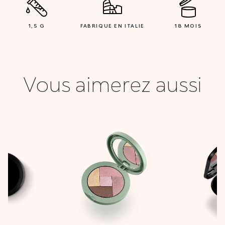
1,5 G
FABRIQUE EN ITALIE
18 MOIS
Vous aimerez aussi
Le
prix
actuel
est :
0 DT.
20,000 DT.