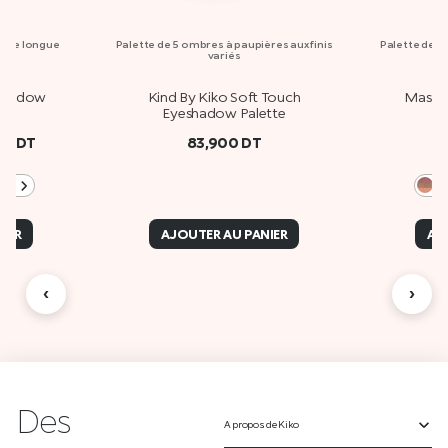
sse longue
Palette de 5 ombres à paupières aux finis
Palette de 15
variés
eshadow
Kind By Kiko Soft Touch
Master
Eyeshadow Palette
00
DT
83,900
DT
+2
0
IER
AJOUTER AU PANIER
AJ
‹
›
Des
A propos de Kiko