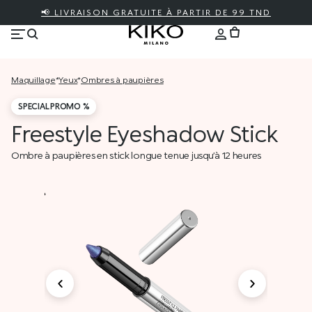
📢 LIVRAISON GRATUITE À PARTIR DE 99 TND
maquillage
*
yeux
*
ombres à paupières
SPECIAL PROMO %
Freestyle Eyeshadow Stick
Ombre à paupières en stick longue tenue jusqu’à 12 heures