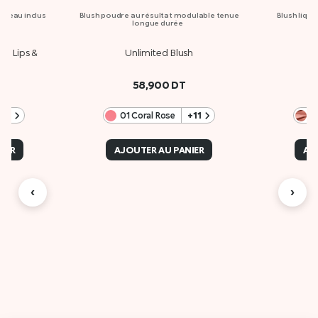
inceau inclus
Blush poudre au résultat modulable tenue
Blush liqu
longue durée
nt Lips &
Unlimited Blush
58,900
DT
+2
01 Coral Rose
+11
0
IER
AJOUTER AU PANIER
AJ
‹
›