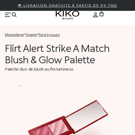
📢 LIVRAISON GRATUITE À PARTIR DE 99 TND
maquillage
*
visage
*
fard à joues
Flirt Alert Strike A Match
Blush & Glow Palette
Palette duo de blush au fini lumineux