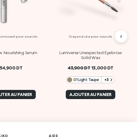
›
rrissant pour sourcils
Crayon à cire pour sourcils
w Nourishing Serum
Lumiverse Unexpected Eyebrow
Solid Wax
54,900
DT
43,900
DT
13,000
DT
01 Light Taupe
+3
TER AU PANIER
AJOUTER AU PANIER
KIKO
AIDE