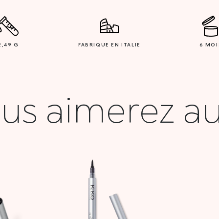
2,49 G
FABRIQUE EN ITALIE
6 MOI
us aimerez au
Plage
de
prix :
17,000 DT
à
42,900 DT