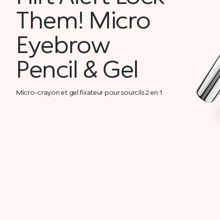
Them! Micro
Eyebrow
Pencil & Gel
Micro-crayon et gel fixateur pour sourcils 2 en 1