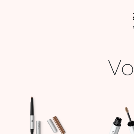
Vo
Le
Le
prix
prix
initial
actuel
était :
est :
54,900 DT.
21,000 DT.