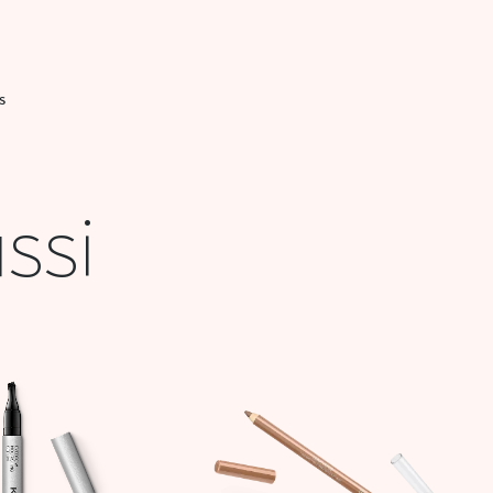
S
ssi
Le
Le
prix
prix
initial
actuel
était :
est :
43,900 DT.
13,000 DT.