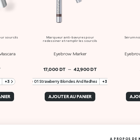
ur sourcils
Marqueur anti-bavures pour
Sérum nou
redessiner et remplir les sourcils
Mascara
Eyebrow Marker
Eyebro
–
T
17,000
DT
42,900
DT
+3
01 Strawberry Blondes And Redheads
+3
ANIER
AJOUTER AU PANIER
AJOU
A PROPOS DE 