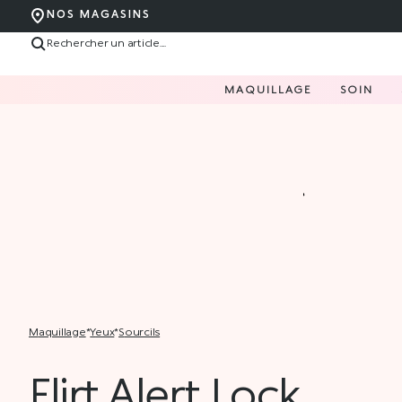
NOS MAGASINS
MAQUILLAGE
SOIN
maquillage
*
yeux
*
sourcils
Flirt Alert Lock