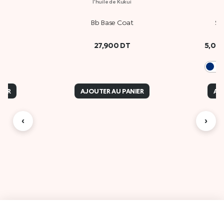
l’huile de Kukui
Bb Base Coat
Sm
27,900
DT
5,00
IER
AJOUTER AU PANIER
AJ
‹
›
Des
A propos de Kiko