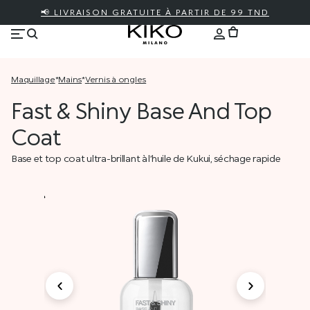
📢 LIVRAISON GRATUITE À PARTIR DE 99 TND
maquillage
*
mains
*
vernis à ongles
Fast & Shiny Base And Top
Coat
Base et top coat ultra-brillant à l’huile de Kukui, séchage rapide