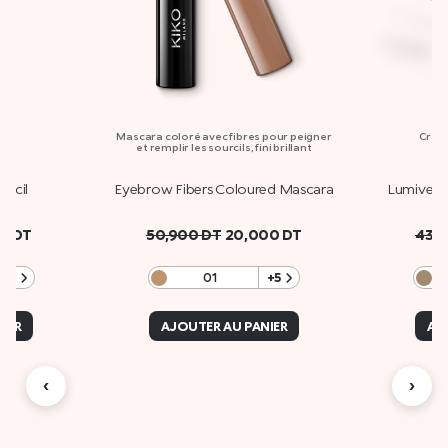
s
Mascara coloré avec fibres pour peigner
Crayo
et remplir les sourcils, fini brillant
encil
Eyebrow Fibers Coloured Mascara
Lumivers
00
DT
50,900
DT
20,000
DT
43,
ate
+2
01
+5
0
IER
AJOUTER AU PANIER
AJ
‹
›