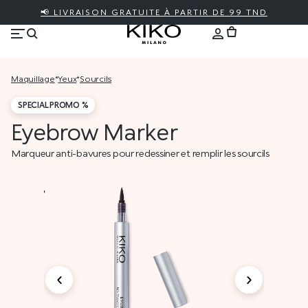
📢 LIVRAISON GRATUITE À PARTIR DE 99 TND
maquillage
*
yeux
*
sourcils
SPECIAL PROMO %
Eyebrow Marker
Marqueur anti-bavures pour redessiner et remplir les sourcils