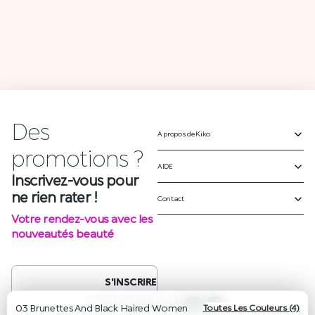
Des
A propos de Kiko
p
r
o
m
o
t
i
o
n
s
?
AIDE
Inscrivez-vous pour
ne rien rater !
Contact
Votre rendez-vous avec les
nouveautés beauté
S'INSCRIRE
SUIVEZ-NOUS SUR
03 Brunettes And Black Haired Women
Toutes Les Couleurs (4)