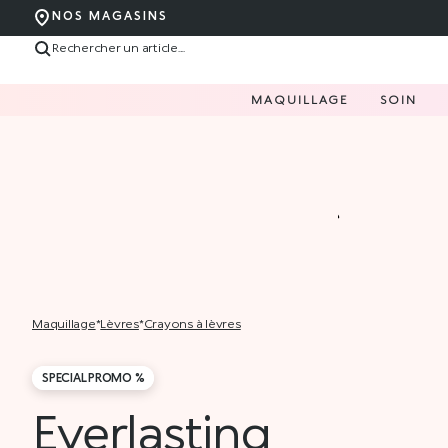
NOS MAGASINS
MAQUILLAGE
SOIN
maquillage
*
lèvres
*
crayons à lèvres
SPECIAL PROMO %
Everlasting