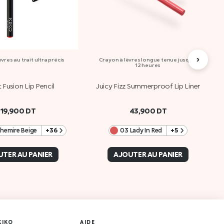
›
vres au trait ultra précis
Crayon à lèvres longue tenue jusqu’à
12 heures
 Fusion Lip Pencil
Juicy Fizz Summerproof Lip Liner
19,900
DT
43,900
DT
hemire Beige
+36
03 Lady In Red
+5
TER AU PANIER
AJOUTER AU PANIER
KIKO
AIDE