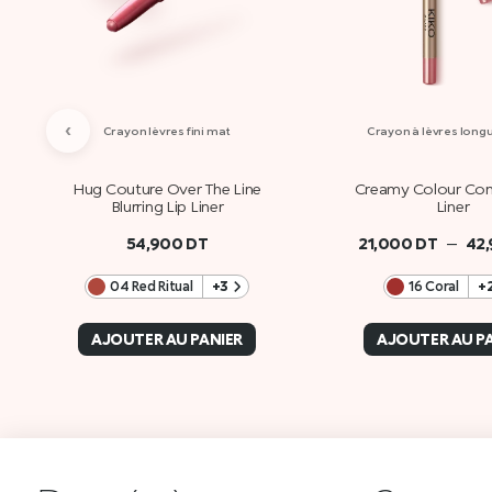
‹
Crayon lèvres fini mat
Crayon à lèvres long
Hug Couture Over The Line
Creamy Colour Com
Blurring Lip Liner
Liner
–
54,900
DT
21,000
DT
42
04 Red Ritual
+3
16 Coral
+
AJOUTER AU PANIER
AJOUTER AU P