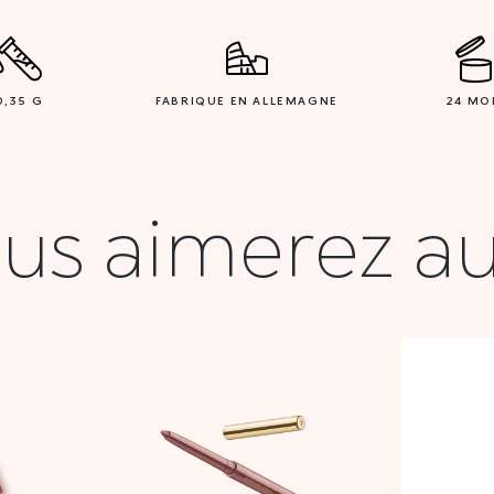
0,35 G
FABRIQUE EN ALLEMAGNE
24 MO
us aimerez au
Plage
de
prix :
21,000 DT
à
42,900 DT