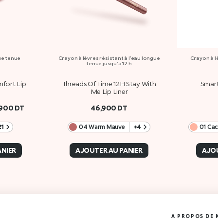
ue tenue
Crayon à lèvres résistant à l’eau longue
Crayon à lè
tenue jusqu’à 12 h
fort Lip
Threads Of Time 12H Stay With
Smart
Me Lip Liner
,900
DT
46,900
DT
21
04 Warm Mauve
+4
01 Cac
ANIER
AJOUTER AU PANIER
AJOU
A PROPOS DE 