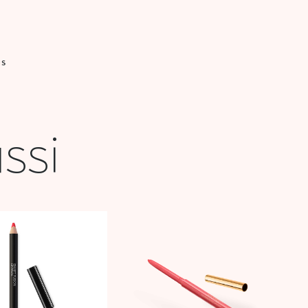
IS
ssi