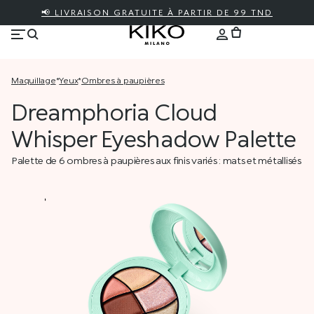
📢 LIVRAISON GRATUITE À PARTIR DE 99 TND
maquillage
*
yeux
*
ombres à paupières
Dreamphoria Cloud
Whisper Eyeshadow Palette
Palette de 6 ombres à paupières aux finis variés : mats et métallisés