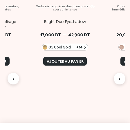
ières mates,
Ombre à paupières duo pour un rendu
Ombre à 
illantes
couleur intense
immédiat, a
hy Mirage
Bright Duo Eyeshadow
Wa
tte
–
00
DT
17,000
DT
42,900
DT
20,0
05 Cool Gold / Daring Gold
+14
0
IER
AJOUTER AU PANIER
AJ
‹
›