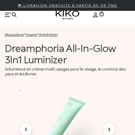
📢 LIVRAISON GRATUITE À PARTIR DE 99 TND
maquillage
*
visage
*
highlighter
Dreamphoria All-In-Glow
3In1 Luminizer
Enlumineur en crème multi-usages pour le visage, le contour des
yeux et les lèvres