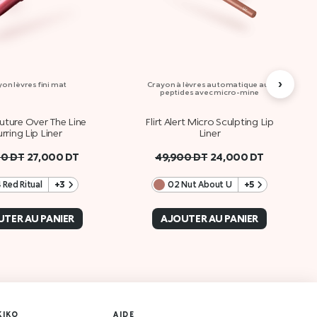
›
on lèvres fini mat
Crayon à lèvres automatique aux
peptides avec micro-mine
ture Over The Line
Flirt Alert Micro Sculpting Lip
urring Lip Liner
Liner
00
DT
27,000
DT
49,900
DT
24,000
DT
 Red Ritual
+3
02 Nut About U
+5
TER AU PANIER
AJOUTER AU PANIER
KIKO
AIDE