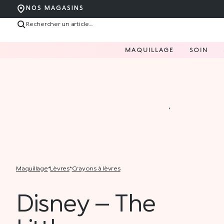
NOS MAGASINS
MAQUILLAGE
SOIN
maquillage
*
lèvres
*
crayons à lèvres
Disney – The