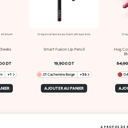
 et blush
Crayon à lèvres au trait ultra précis
Cray
Cheeks
Smart Fusion Lip Pencil
Hug Cou
Bl
000
DT
19,900
DT
54,9
am
+1
01 Cachemire Beige
+36
04
ANIER
AJOUTER AU PANIER
AJOU
A PROPOS DE 