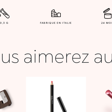
0,3 G
FABRIQUE EN ITALIE
24 MO
us aimerez au
Le
prix
l
actuel
 :
est :
00 DT.
18,000 DT.