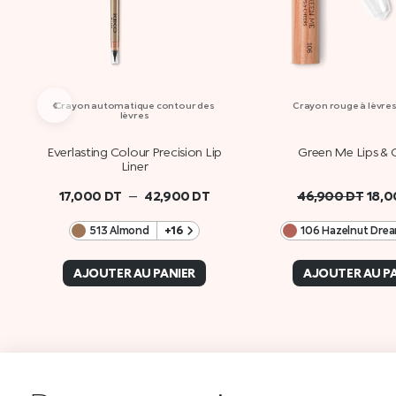
‹
Crayon automatique contour des
Crayon rouge à lèvres
lèvres
Everlasting Colour Precision Lip
Green Me Lips & 
Liner
–
17,000
DT
42,900
DT
46,900
DT
18,
513 Almond
+16
106 Hazelnut Dre
AJOUTER AU PANIER
AJOUTER AU P