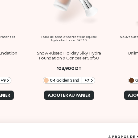
dratant et
Fond de teint et correcteur liquide
Nouveau fo
hydratant avec SPF 30
undation
Snow-Kissed Holiday Silky Hydra
Unli
Foundation & Concealer Spf30
T
103,900
DT
+9
04 Golden Sand
+7
G
ANIER
AJOUTER AU PANIER
AJOU
A PROPOS DE 