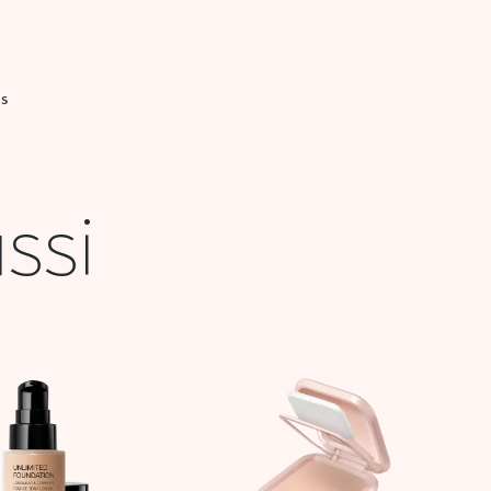
IS
ssi