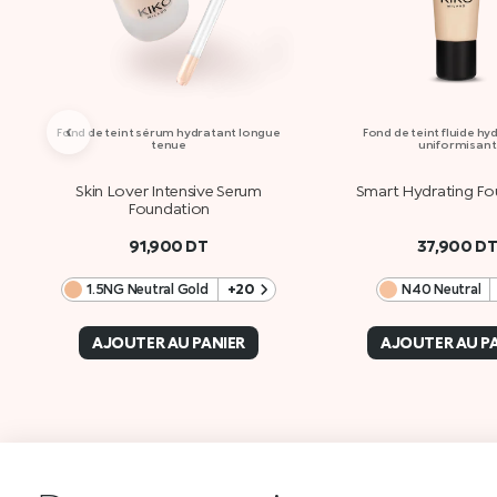
‹
Fond de teint sérum hydratant longue
Fond de teint fluide hy
tenue
uniformisant
Skin Lover Intensive Serum
Smart Hydrating Fo
Foundation
91,900
DT
37,900
D
1.5NG Neutral Gold
+20
N40 Neutral
AJOUTER AU PANIER
AJOUTER AU P