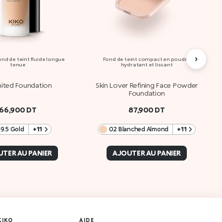
›
nd de teint fluide longue
Fond de teint compact en poudre
tenue
hydratant et lissant
mited Foundation
Skin Lover Refining Face Powder
Foundation
66,900
DT
87,900
DT
9.5 Gold
+11
02 Blanched Almond
+11
TER AU PANIER
AJOUTER AU PANIER
KIKO
AIDE