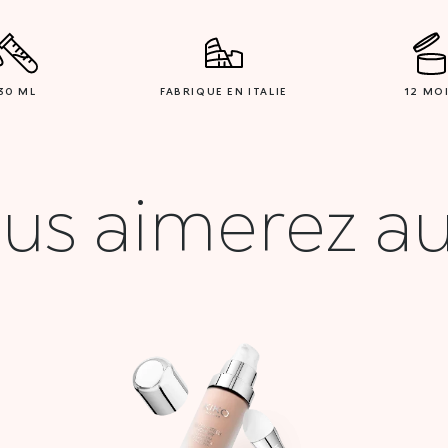
30 ML
FABRIQUE EN ITALIE
12 MO
us aimerez au