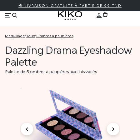
📢 LIVRAISON GRATUITE À PARTIR DE 99 TND
maquillage
*
yeux
*
ombres à paupières
Dazzling Drama Eyeshadow
Palette
Palette de 5 ombres à paupières aux finis variés