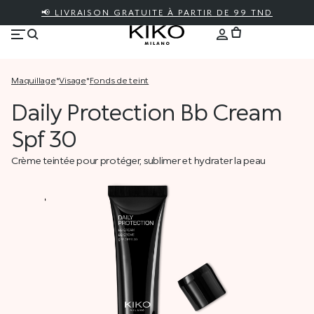
📢 LIVRAISON GRATUITE À PARTIR DE 99 TND
maquillage
*
visage
*
fonds de teint
Daily Protection Bb Cream
Spf 30
Crème teintée pour protéger, sublimer et hydrater la peau