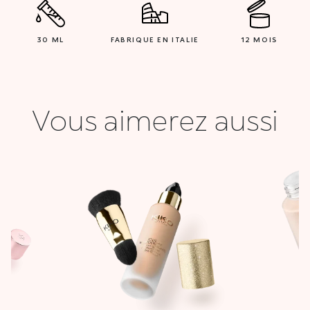
30 ML
FABRIQUE EN ITALIE
12 MOIS
Vous aimerez aussi
Le
Le
Le
prix
prix
prix
actuel
initial
actuel
:
est :
était :
est :
0 DT.
18,000 DT.
101,900 DT.
30,000 DT.