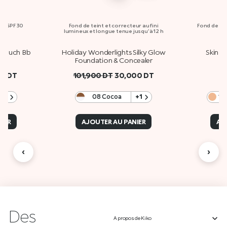
ec SPF 30
Fond de teint et correcteur au fini
Fond de te
lumineux et longue tenue jusqu’à 12 h
 Touch Bb
Holiday Wonderlights Silky Glow
Skin L
0
Foundation & Concealer
00
DT
101,900
DT
30,000
DT
+1
08 Cocoa
+1
1.
IER
AJOUTER AU PANIER
AJ
‹
›
Des
A propos de Kiko