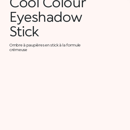
Cool Colour
Eyeshadow
Stick
Ombre à paupières en stick à la formule
crémeuse