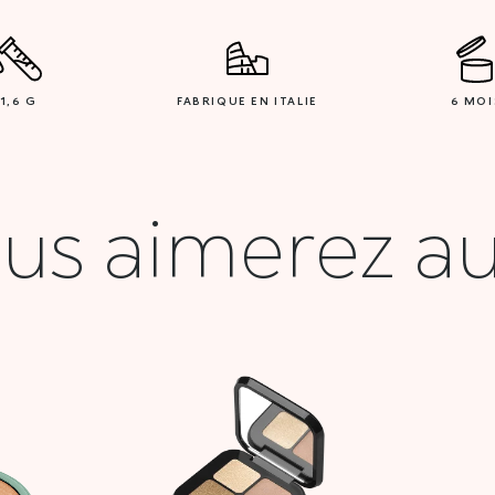
1,6 G
FABRIQUE EN ITALIE
6 MOI
us aimerez au
Le
prix
l
actuel
 :
est :
900 DT.
62,000 DT.