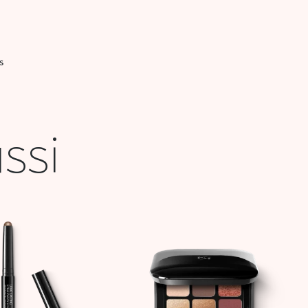
S
ssi
Plage
Plage
de
de
prix :
prix :
20,000 DT
33,000 
à
à
50,900 DT
83,900 