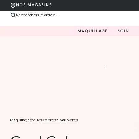
NOS MAGASINS
MAQUILLAGE
SOIN
maquillage
*
yeux
*
ombres à paupières