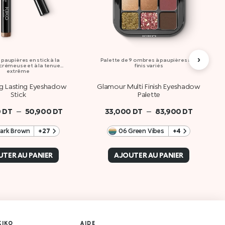
›
paupières en stick à la
Palette de 9 ombres à paupières aux
crémeuse et à la tenue
finis variés
extrême
 Lasting Eyeshadow
Glamour Multi Finish Eyeshadow
Stick
Palette
–
–
0
DT
50,900
DT
33,000
DT
83,900
DT
Dark Brown
+27
06 Green Vibes
+4
TER AU PANIER
AJOUTER AU PANIER
KIKO
AIDE