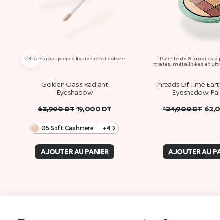
‹
Ombre à paupières liquide effet coloré
Palette de 8 ombres à
mates, métallisées et ult
Golden Oasis Radiant
Threads Of Time Ear
Eyeshadow
Eyeshadow Pal
63,900
DT
19,000
DT
124,900
DT
62,
05 Soft Cashmere
+4
AJOUTER AU PANIER
AJOUTER AU P