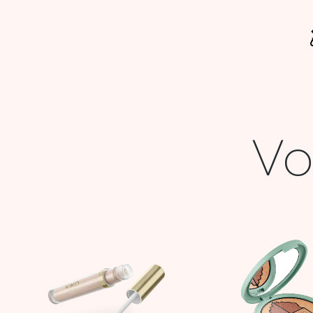
Vo
Le
Le
Le
prix
prix
prix
initial
actuel
initia
était :
est :
était
63,900 DT.
19,000 DT.
124,