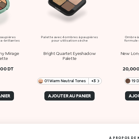
 paupières
Palette avec 4 ombres à paupières
Ombre à 
ra-brillantes
pour utilisation sèche
formule 
thy Mirage
Bright Quartet Eyeshadow
New Long
ette
Palette
000
DT
20,00
01 Warm Neutral Tones
+3
19 
ANIER
AJOUTER AU PANIER
AJOU
A PROPOS DE 