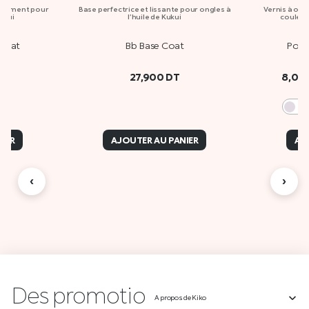
issement pour
Base perfectrice et lissante pour ongles à
Vernis à ong
Kukui
l’huile de Kukui
couleur 
 Coat
Bb Base Coat
Powe
27,900
DT
8,00
13
IER
AJOUTER AU PANIER
AJ
‹
›
Des
A propos de Kiko
p
r
o
m
o
t
i
o
n
AIDE