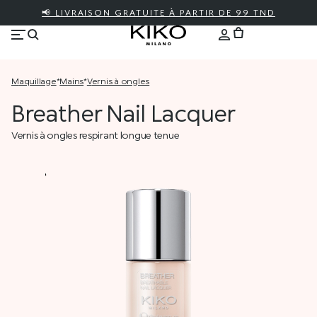
📢 LIVRAISON GRATUITE À PARTIR DE 99 TND
maquillage
*
mains
*
vernis à ongles
Breather Nail Lacquer
Vernis à ongles respirant longue tenue