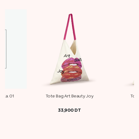
E.a. 01
Tote Bag Art Beauty Joy
Tote
33,900
DT