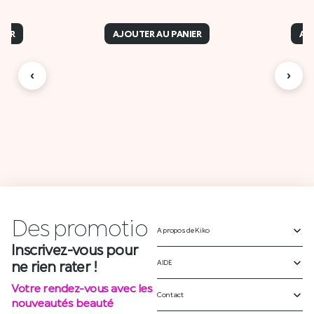
IER
AJOUTER AU PANIER
AJ
‹
›
Des
A propos de Kiko
p
r
o
m
o
t
i
o
n
AIDE
Inscrivez-vous pour
ne rien rater !
Contact
Votre rendez-vous avec les
nouveautés beauté