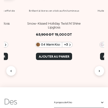
avec effet de
Brillant à lèvres en stick au fini lumineux
Huile hy
me
pgloss
Snow-Kissed Holiday Twist N’ Shine
3
Lipgloss
63,900
DT
19,000
DT
+5
04 Warm Kissmas
+3
0
IER
AJOUTER AU PANIER
AJ
‹
›
Des
A propos de Kiko