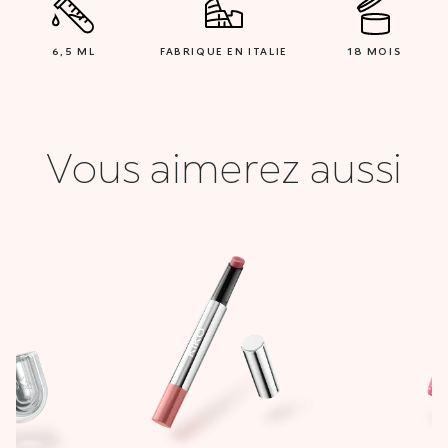
6,5 ML
FABRIQUE EN ITALIE
18 MOIS
Vous aimerez aussi
Le
Le
prix
prix
initial
actuel
était :
est :
63,900 DT.
19,000 DT.