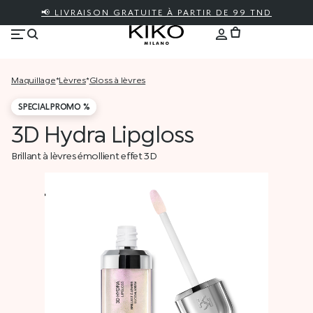
📢 LIVRAISON GRATUITE À PARTIR DE 99 TND
maquillage
*
lèvres
*
gloss à lèvres
SPECIAL PROMO %
3D Hydra Lipgloss
Brillant à lèvres émollient effet 3D