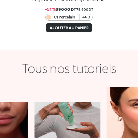
-51 %
39,000
DT
78,900
DT
01 Porcelain
+4
AJOUTER AU PANIER
Tous nos tutoriels