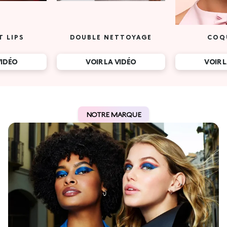
T LIPS
DOUBLE NETTOYAGE
COQ
VIDÉO
VOIR LA VIDÉO
VOIR 
NOTRE MARQUE