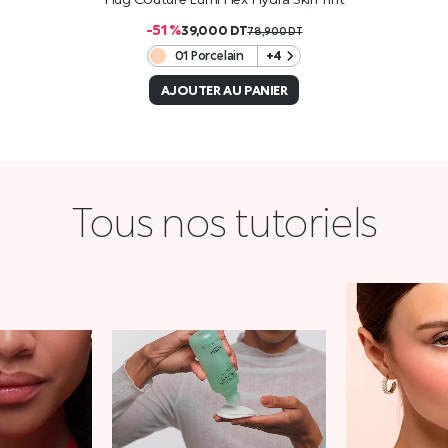
-51 %
39,000
DT
78,900
DT
01 Porcelain
+4
AJOUTER AU PANIER
Tous nos tutoriels