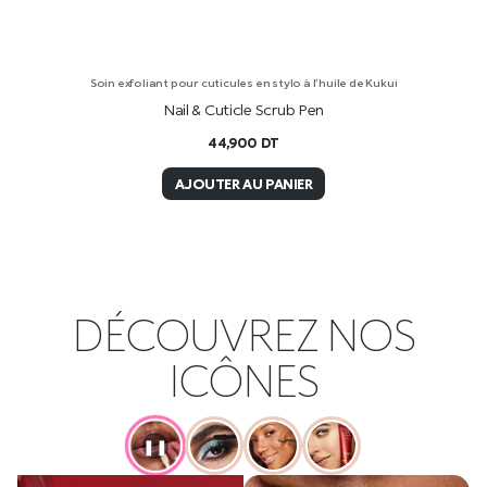
Soin exfoliant pour cuticules en stylo à l’huile de Kukui
Nail & Cuticle Scrub Pen
44,900
DT
AJOUTER AU PANIER
DÉCOUVREZ NOS
ICÔNES
❚❚