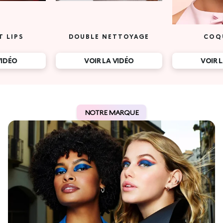
T LIPS
DOUBLE NETTOYAGE
COQ
VIDÉO
VOIR LA VIDÉO
VOIR 
NOTRE MARQUE