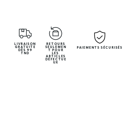
LIVRAISON
RETOURS
GRATUITE
SEULEMEN
PAIEMENTS SÉCURISÉS
DÈS 99
T POUR
TND
LES
ARTICLES
DÉFECTUE
UX