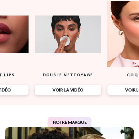
T LIPS
DOUBLE NETTOYAGE
COQ
VIDÉO
VOIR LA VIDÉO
VOIR 
NOTRE MARQUE