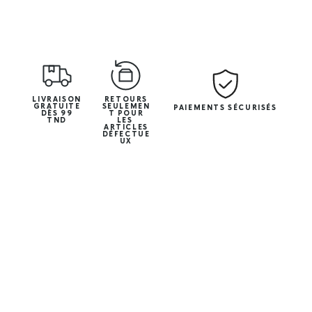
LIVRAISON
RETOURS
GRATUITE
SEULEMEN
PAIEMENTS SÉCURISÉS
DÈS 99
T POUR
TND
LES
ARTICLES
DÉFECTUE
UX