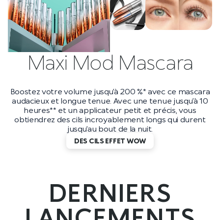
Full Coverage 2in1 FDN
& Concealer
Une brillance inégalée et un confort absolu pour vos
lèvres. Un produit tout simplement emblématique et
sublime qui hydrate* les lèvres jusqu’à 8 heures* en les
enveloppant de pure brillance.
POUR UNIFORMISER ET CORRIGER
DERNIERS