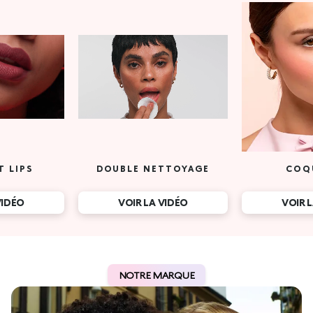
T LIPS
DOUBLE NETTOYAGE
COQ
VIDÉO
VOIR LA VIDÉO
VOIR 