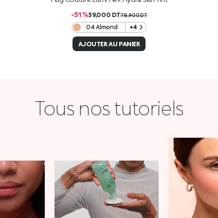
-51 %
39,000
DT
78,900
DT
04 Almond
+4
AJOUTER AU PANIER
Tous nos tutoriels