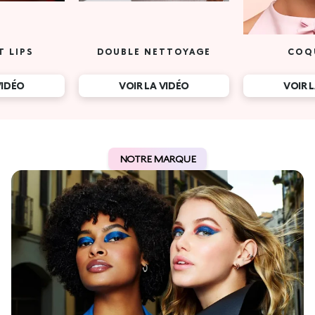
T LIPS
DOUBLE NETTOYAGE
COQ
VIDÉO
VOIR LA VIDÉO
VOIR 
NOTRE MARQUE