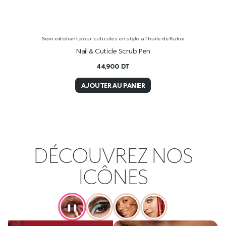
Soin exfoliant pour cuticules en stylo à l’huile de Kukui
Nail & Cuticle Scrub Pen
44,900
DT
AJOUTER AU PANIER
DÉCOUVREZ NOS
ICÔNES
❚❚