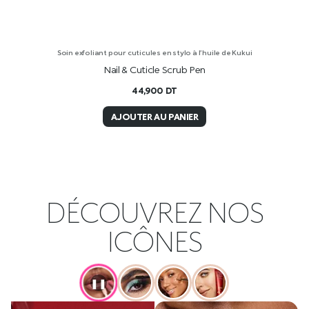
Soin exfoliant pour cuticules en stylo à l’huile de Kukui
Nail & Cuticle Scrub Pen
44,900
DT
AJOUTER AU PANIER
DÉCOUVREZ NOS
ICÔNES
❚❚