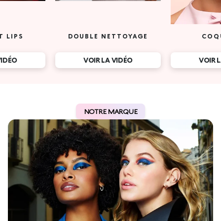
T LIPS
DOUBLE NETTOYAGE
COQ
VIDÉO
VOIR LA VIDÉO
VOIR 
NOTRE MARQUE