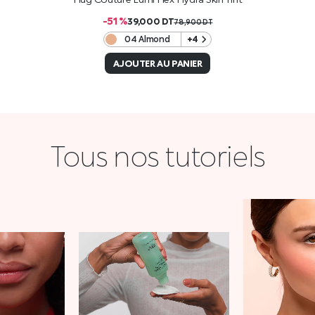
-51 %
39,000
DT
78,900
DT
04 Almond
+4
AJOUTER AU PANIER
Tous nos tutoriels