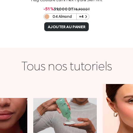
-51 %
39,000
DT
78,900
DT
04 Almond
+4
AJOUTER AU PANIER
Tous nos tutoriels