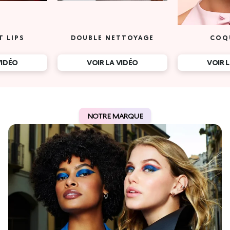
T LIPS
DOUBLE NETTOYAGE
COQ
VIDÉO
VOIR LA VIDÉO
VOIR 
NOTRE MARQUE