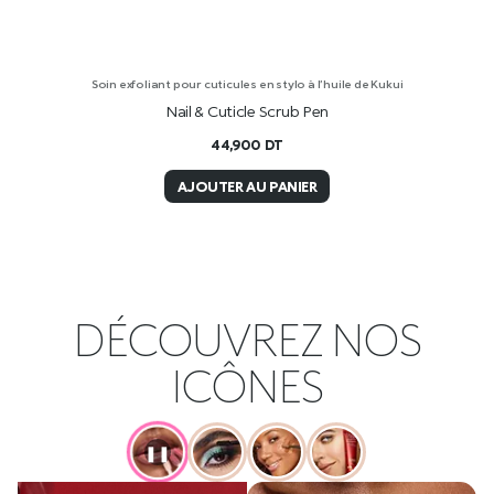
Soin exfoliant pour cuticules en stylo à l’huile de Kukui
Nail & Cuticle Scrub Pen
44,900
DT
AJOUTER AU PANIER
DÉCOUVREZ NOS
ICÔNES
❚❚