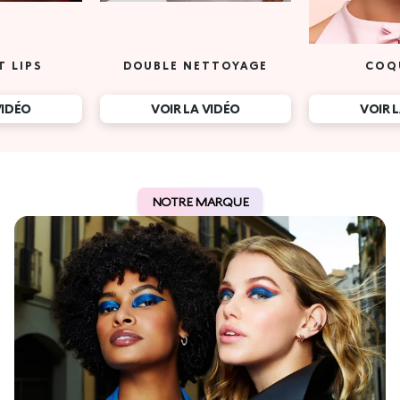
T LIPS
DOUBLE NETTOYAGE
COQ
VIDÉO
VOIR LA VIDÉO
VOIR 
NOTRE MARQUE