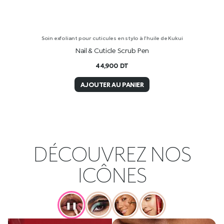
Soin exfoliant pour cuticules en stylo à l’huile de Kukui
Nail & Cuticle Scrub Pen
44,900
DT
AJOUTER AU PANIER
DÉCOUVREZ NOS
ICÔNES
❚❚