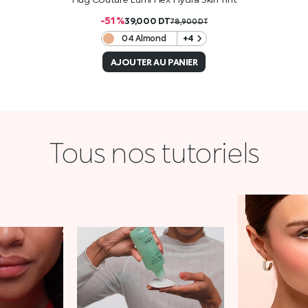
-51 %
39,000
DT
78,900
DT
04 Almond
+4
AJOUTER AU PANIER
Tous nos tutoriels