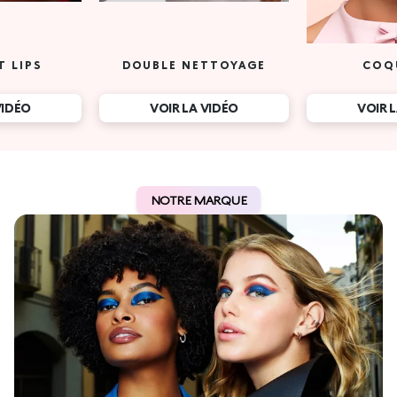
T LIPS
DOUBLE NETTOYAGE
COQ
VIDÉO
VOIR LA VIDÉO
VOIR 
NOTRE MARQUE