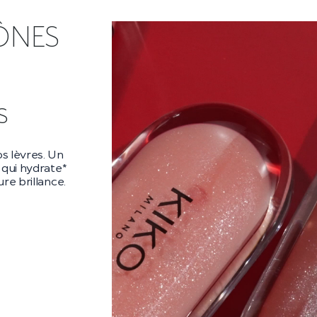
ÔNES
ra
ara audacieux
es** et un
es cils
 la nuit.