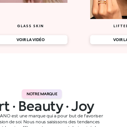
NOTRE MARQUE
rt · Beauty · Joy
ANO est une marque qui a pour but de favoriser
ssion de soi. Nous nous saisissons des tendances
t leur insufflons notre propre style, inspiré de nos
ennes, avant de les partager avec notre public dans le
monde entier.
Lire plus