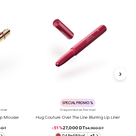
SPECIAL PROMO %
i mat
Crayon lèvres fini mat
Lip Mousse
Hug Couture Over The Line Blurring Lip Liner
H
-51 %
27,000
DT
0
DT
54,900
DT
04 Red Ritual
+3
R
AJOUTER AU PANIER