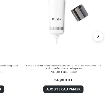
 pour ongles à
Base de teint matifiante et unifiante : matifie et camoufle
Cr
les imperfections de la peau
at
Matte Face Base
54,900
DT
R
AJOUTER AU PANIER