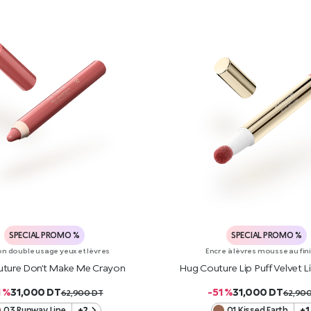
SPECIAL PROMO %
SPECIAL PROMO %
n double usage yeux et lèvres
Encre à lèvres mousse au fin
ture Don’t Make Me Crayon
Hug Couture Lip Puff Velvet 
1 %
31,000
DT
-51 %
31,000
DT
62,900
DT
62,90
03 Runway Line
+2
01 Kissed Earth
+1
AJOUTER AU PANIER
AJOUTER AU PANIE