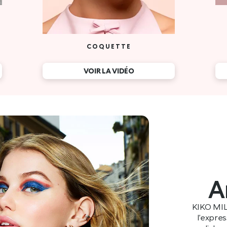
A
KIKO MIL
l’expre
mondiales e
racines itali