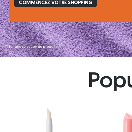
NEW LIMITED EDITION
La douceur n’a jamais été si puissante
COMMENCEZ VOTRE SHOPPING
Popu