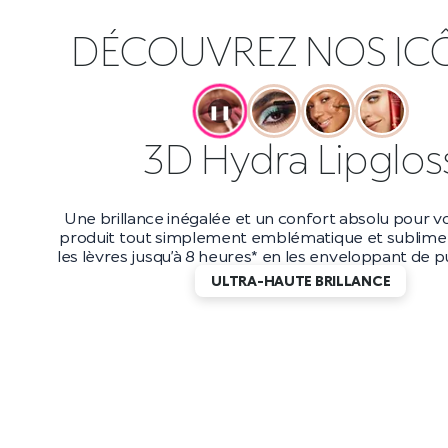
DÉCOUVREZ NOS IC
❚❚
Maxi Mod Masca
Boostez votre volume jusqu’à 200 %* avec ce masc
et longue tenue. Avec une tenue jusqu’à 10 heur
applicateur petit et précis, vous obtiendrez d
incroyablement longs qui durent jusqu’au bout de
DES CILS EFFET WOW