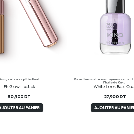
Rouge à lèvres pH brillant
Base illuminatrice anti-jaunissement
l’huile de Kukui
Ph Glow Lipstick
White Look Base Co
50,900
DT
27,900
DT
AJOUTER AU PANIER
AJOUTER AU PANIE