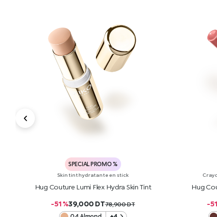
SPECIAL PROMO %
Skin tint hydratante en stick
Crayo
Hug Couture Lumi Flex Hydra Skin Tint
Hug Cou
-51 %
39,000
DT
-5
78,900
DT
04 Almond
+4
AJOUTER AU PANIER