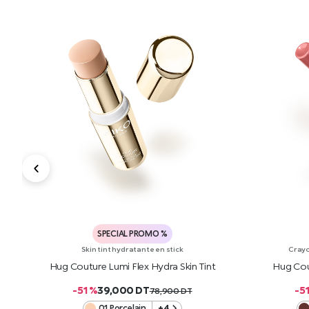
SPECIAL PROMO %
Skin tint hydratante en stick
Crayo
Hug Couture Lumi Flex Hydra Skin Tint
Hug Cou
-51 %
39,000
DT
-5
78,900
DT
01 Porcelain
+4
AJOUTER AU PANIER