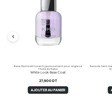
Base illuminatrice anti-jaunissement pour ongles à
Base de teint mat
l’huile de Kukui
le
White Look Base Coat
27,900
DT
AJOUTER AU PANIER