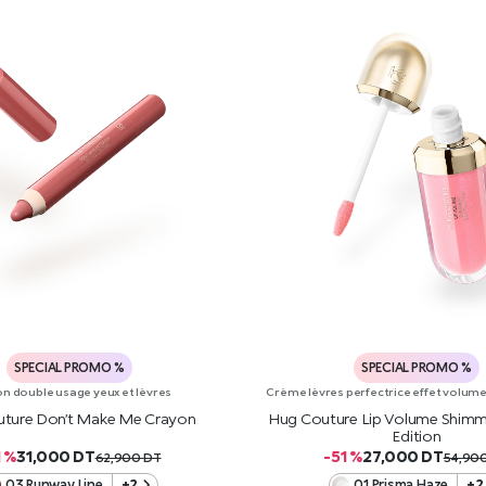
SPECIAL PROMO %
SPECIAL PROMO %
n double usage yeux et lèvres
Crème lèvres perfectrice effet volume a
ture Don’t Make Me Crayon
Hug Couture Lip Volume Shimm
Edition
1 %
31,000
DT
-51 %
27,000
DT
62,900
DT
54,90
03 Runway Line
+2
01 Prisma Haze
+2
AJOUTER AU PANIER
AJOUTER AU PANIE