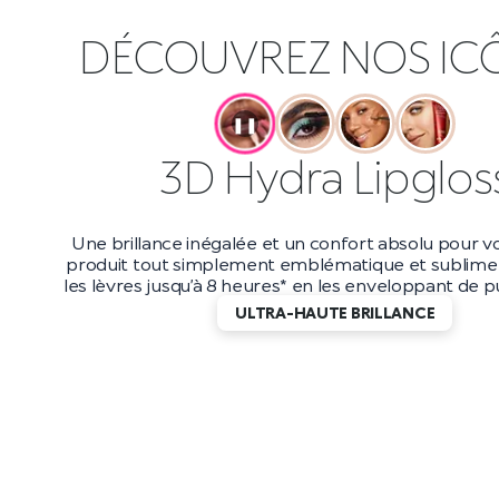
DÉCOUVREZ NOS IC
❚❚
Maxi Mod Masca
Boostez votre volume jusqu’à 200 %* avec ce masc
et longue tenue. Avec une tenue jusqu’à 10 heur
applicateur petit et précis, vous obtiendrez d
incroyablement longs qui durent jusqu’au bout de
DES CILS EFFET WOW