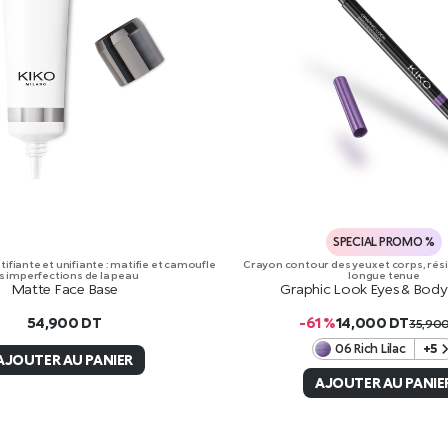
SPECIAL PROMO %
ifiante et unifiante : matifie et camoufle
Crayon contour des yeux et corps, résis
s imperfections de la peau
longue tenue
Matte Face Base
Graphic Look Eyes & Body 
54,900
DT
-61 %
14,000
DT
35,90
06 Rich Lilac
+5
AJOUTER AU PANIER
AJOUTER AU PANIE