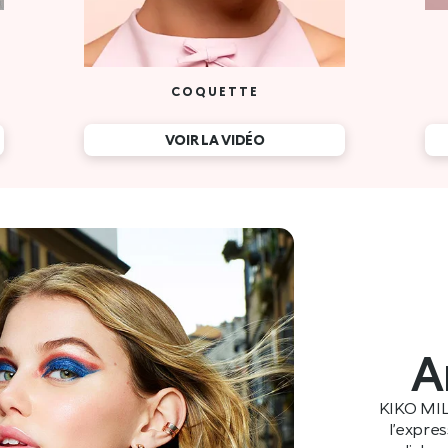
A
KIKO MIL
l’expre
mondiales e
racines itali