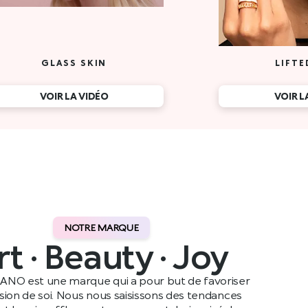
NOTRE MARQUE
rt · Beauty · Joy
ANO est une marque qui a pour but de favoriser
ssion de soi. Nous nous saisissons des tendances
t leur insufflons notre propre style, inspiré de nos
ennes, avant de les partager avec notre public dans le
monde entier.
Lire plus