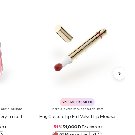
SPECIAL PROMO %
u fini brillant
Encre à lèvres mousse au fini mat
ery Limited
Hug Couture Lip Puff Velvet Lip Mousse
H
-51 %
31,000
DT
0
DT
62,900
DT
02 Moussy Jam
+1
R
AJOUTER AU PANIER