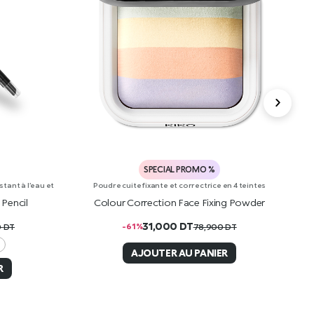
SPECIAL PROMO %
tant à l’eau et
Poudre cuite fixante et correctrice en 4 teintes
Pencil
Colour Correction Face Fixing Powder
30
31,000
DT
-61%
0
DT
78,900
DT
AJOUTER AU PANIER
R