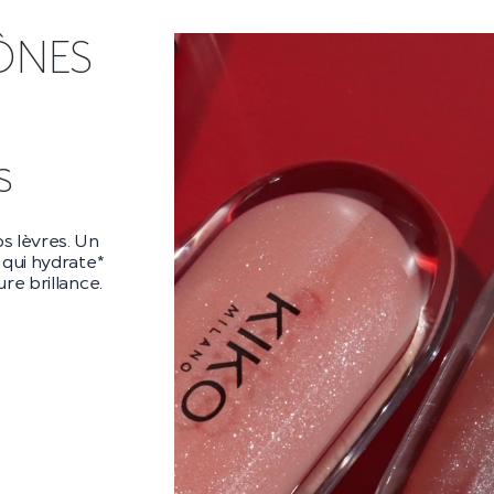
ÔNES
ra
ara audacieux
es** et un
es cils
 la nuit.