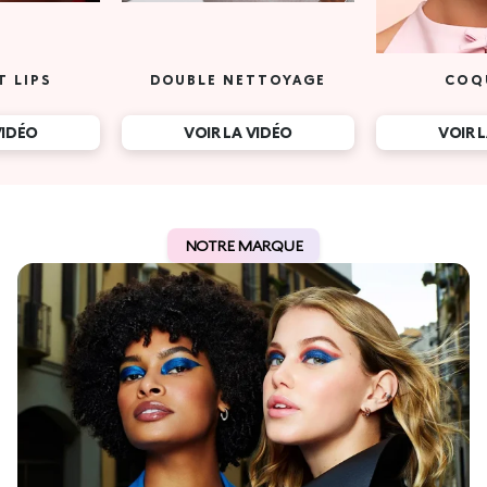
T LIPS
DOUBLE NETTOYAGE
COQ
VIDÉO
VOIR LA VIDÉO
VOIR 
NOTRE MARQUE