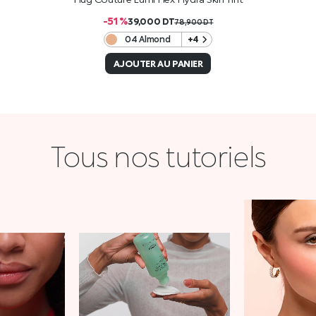
-51 %
39,000
DT
78,900
DT
04 Almond
+4
AJOUTER AU PANIER
Tous nos tutoriels