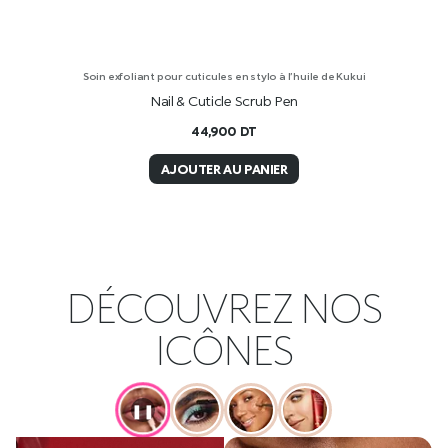
Soin exfoliant pour cuticules en stylo à l’huile de Kukui
Nail & Cuticle Scrub Pen
44,900
DT
AJOUTER AU PANIER
DÉCOUVREZ NOS
ICÔNES
❚❚